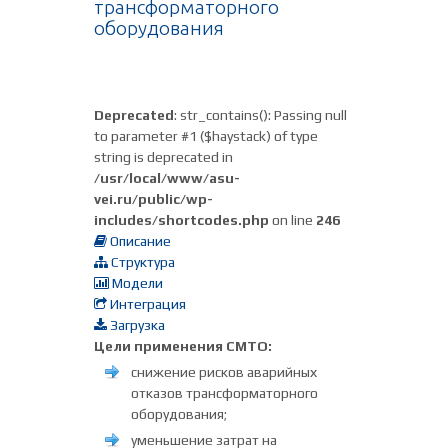
трансформаторного
оборудования
Deprecated
: str_contains(): Passing null
to parameter #1 ($haystack) of type
string is deprecated in
/usr/local/www/asu-
vei.ru/public/wp-
includes/shortcodes.php
on line
246
Описание
Структура
Модели
Интеграция
Загрузка
Цели применения СМТО:
снижение рисков аварийных
отказов трансформаторного
оборудования;
уменьшение затрат на