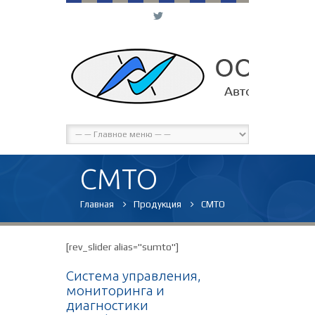
L
СМТО
Главная
Продукция
СМТО
[rev_slider alias="sumto"]
Система управления,
мониторинга и
диагностики