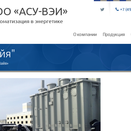
L
+7 (4
О компании
Продукция
йя"
Майя»