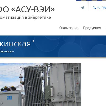
L
+7 (4
О компании
Продукция
кинская"
Макинская»