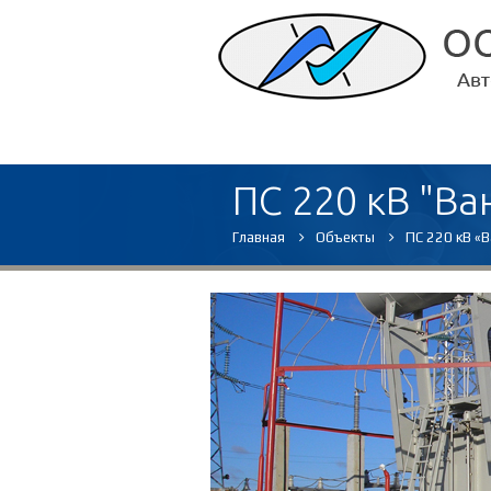
ПС 220 кВ "В
Главная
Объекты
ПС 220 кВ «