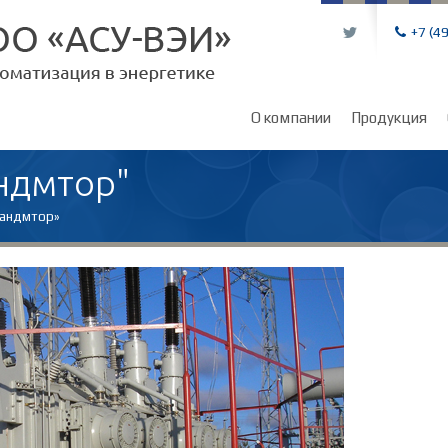
L
+7 (4
О компании
Продукция
андмтор"
Вандмтор»