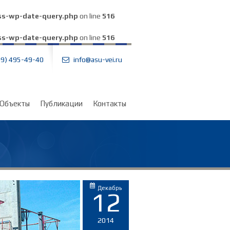
ass-wp-date-query.php
on line
516
ass-wp-date-query.php
on line
516
99) 495-49-40
info@asu-vei.ru
Объекты
Публикации
Контакты
Декабрь
12
2014